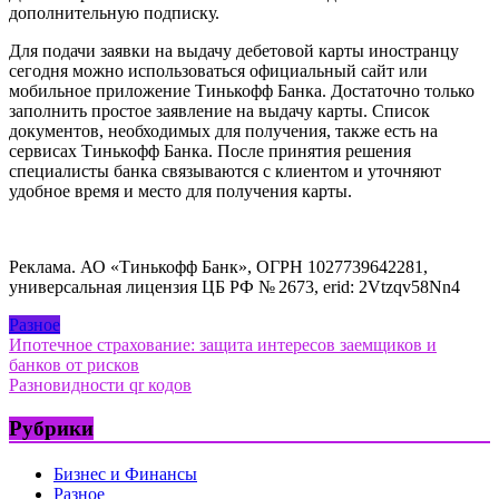
дополнительную подписку.
Для подачи заявки на выдачу дебетовой карты иностранцу
сегодня можно использоваться официальный сайт или
мобильное приложение Тинькофф Банка. Достаточно только
заполнить простое заявление на выдачу карты. Список
документов, необходимых для получения, также есть на
сервисах Тинькофф Банка. После принятия решения
специалисты банка связываются с клиентом и уточняют
удобное время и место для получения карты.
Реклама. АО «Тинькофф Банк», ОГРН 1027739642281,
универсальная лицензия ЦБ РФ № 2673, erid: 2Vtzqv58Nn4
Разное
Навигация
Ипотечное страхование: защита интересов заемщиков и
банков от рисков
по
Разновидности qr кодов
записям
Рубрики
Бизнес и Финансы
Разное