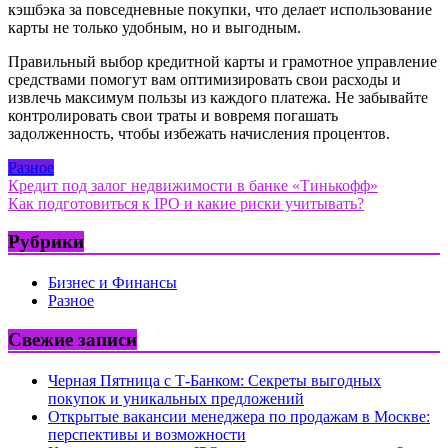
кэшбэка за повседневные покупки, что делает использование
карты не только удобным, но и выгодным.
Правильный выбор кредитной карты и грамотное управление
средствами помогут вам оптимизировать свои расходы и
извлечь максимум пользы из каждого платежа. Не забывайте
контролировать свои траты и вовремя погашать
задолженность, чтобы избежать начисления процентов.
Разное
Навигация
Кредит под залог недвижимости в банке «Тинькофф»
Как подготовиться к IPO и какие риски учитывать?
по
записям
Рубрики
Бизнес и Финансы
Разное
Свежие записи
Черная Пятница с Т-Банком: Секреты выгодных
покупок и уникальных предложений
Открытые вакансии менеджера по продажам в Москве:
перспективы и возможности